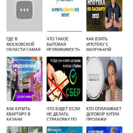
ГДЕ В
ЧТО ТАКОЕ
КАК ВЗЯТЬ
МОСКОВСКОЙ
БЫТОВАЯ
ИПОТЕКУ С
ОБЛАСТИ САМАЯ
НЕДВИЖИМОСТЬ
МАЛЕНЬКОЙ
ДЕШЕВАЯ
РОСРЕЕСТР
ОФИЦИАЛЬНОЙ
НЕДВИЖИМОСТЬ
ЗАРПЛАТОЙ И
С ПРОПИСКОЙ
МАТЕРИНСКИМ
КАПИТАЛОМ
КАК КУПИТЬ
ЧТО БУДЕТ ЕСЛИ
КТО ОПЛАЧИВАЕТ
КВАРТИРУ В
НЕ ДЕЛАТЬ
ДОГОВОР КУПЛИ
КАЗАНИ
СТРАХОВКУ ПО
ПРОДАЖИ
НЕДОРОГО
ИПОТЕКЕ
НЕДВИЖИМОСТИ
В МФЦ