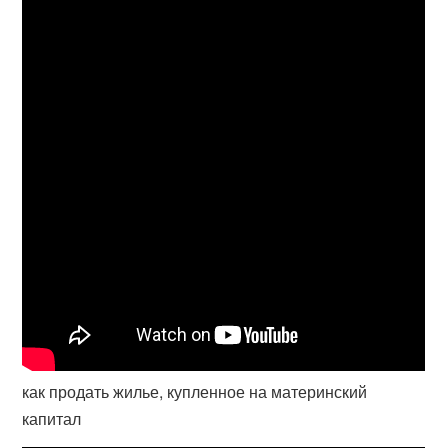
как продать жилье, купленное на материнский
капитал