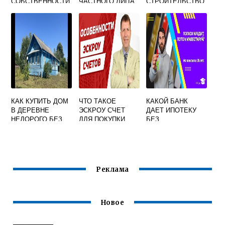
СОБСТВЕННОСТИ
ЧАСТНОГО ЛИЦА
СТРОИТЕЛЬСТВО
В
ДОМА ФОРУМ
МНОГОКВАРТИРН
ОМ ДОМЕ
КАК КУПИТЬ ДОМ
ЧТО ТАКОЕ
КАКОЙ БАНК
В ДЕРЕВНЕ
ЭСКРОУ СЧЕТ
ДАЕТ ИПОТЕКУ
НЕДОРОГО БЕЗ
ДЛЯ ПОКУПКИ
БЕЗ
ПОСРЕДНИКОВ
ЖИЛЬЯ
ПЕРВОНАЧАЛЬНО
ГО ВЗНОСА
ЕКАТЕРИНБУРГ
Реклама
Новое