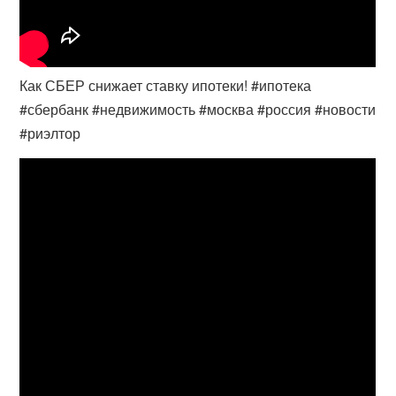
Как СБЕР снижает ставку ипотеки! #ипотека
#сбербанк #недвижимость #москва #россия #новости
#риэлтор