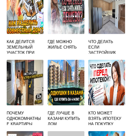
КАК ДЕЛИТСЯ
ГДЕ МОЖНО
ЧТО ДЕЛАТЬ
ЗЕМЕЛЬНЫЙ
ЖИЛЬЕ СНЯТЬ
ЕСЛИ
УЧАСТОК ПРИ
ЗАСТРОЙЩИК
ДОЛЕВОЙ
УВЕЛИЧИЛ
СОБСТВЕННОСТИ
ПЛОЩАДЬ
НА ДОМ
КВАРТИРЫ И
ТРЕБУЕТ
ДОПЛАТЫ
ПОЧЕМУ
ГДЕ ЛУЧШЕ В
КТО МОЖЕТ
ОДНОКОМНАТНЫ
КАЗАНИ КУПИТЬ
ВЗЯТЬ ИПОТЕКУ
Е КВАРТИРЫ
ДОМ
НА ПОКУПКУ
ДОРОЖЕ
КВАРТИРЫ
ДВУХКОМНАТНЫХ