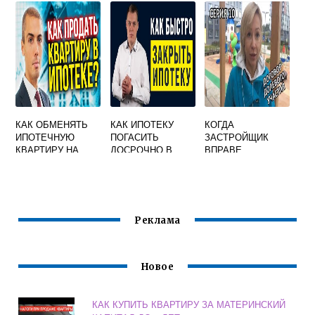
КАК ОБМЕНЯТЬ
КАК ИПОТЕКУ
КОГДА
ИПОТЕЧНУЮ
ПОГАСИТЬ
ЗАСТРОЙЩИК
КВАРТИРУ НА
ДОСРОЧНО В
ВПРАВЕ
ДРУГУЮ В
СБЕРБАНКЕ
ПРИВЛЕКАТЬ
СБЕРБАНКЕ
ДЕНЕЖНЫЕ
СРЕДСТВА
УЧАСТНИКОВ
ДОЛЕВОГО
Реклама
СТРОИТЕЛЬСТВА
Новое
КАК КУПИТЬ КВАРТИРУ ЗА МАТЕРИНСКИЙ