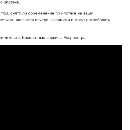
о ипотеке.
том, снято ли обременение по ипотеке на вашу
советы не являются исчерпывающими и могут потребовать
движимости. Бесплатные сервисы Росреестра