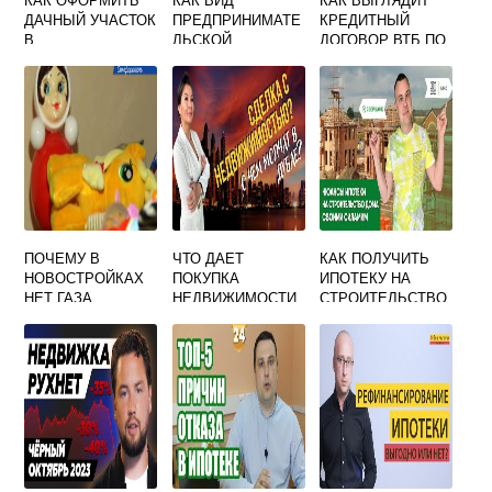
ДАЧНЫЙ УЧАСТОК
ПРЕДПРИНИМАТЕ
КРЕДИТНЫЙ
В
ЛЬСКОЙ
ДОГОВОР ВТБ ПО
СОБСТВЕННОСТЬ
ДЕЯТЕЛЬНОСТИ
ИПОТЕКЕ
УПРАВЛЕНИЕ
НЕДВИЖИМОСТЬ
Ю
ПОДРАЗУМЕВАЕТ
ПОЧЕМУ В
ЧТО ДАЕТ
КАК ПОЛУЧИТЬ
НОВОСТРОЙКАХ
ПОКУПКА
ИПОТЕКУ НА
НЕТ ГАЗА
НЕДВИЖИМОСТИ
СТРОИТЕЛЬСТВО
В ДУБАЕ
ЧАСТНОГО ДОМА
В СБЕРБАНКЕ