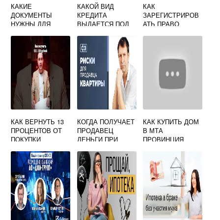
КАКИЕ
КАКОЙ ВИД
КАК
ДОКУМЕНТЫ
КРЕДИТА
ЗАРЕГИСТРИРОВ
НУЖНЫ ДЛЯ
ВЫДАЕТСЯ ПОД
АТЬ ПРАВО
ИПОТЕКИ
ЗАЛОГ
СОБСТВЕННОСТИ
НЕДВИЖИМОСТИ
В ДРУГОМ
РЕГИОНЕ
КАК ВЕРНУТЬ 13
КОГДА ПОЛУЧАЕТ
КАК КУПИТЬ ДОМ
ПРОЦЕНТОВ ОТ
ПРОДАВЕЦ
В МТА
ПОКУПКИ
ДЕНЬГИ ПРИ
ПРОВИНЦИЯ
КВАРТИРЫ ПО
ПРОДАЖЕ
ИПОТЕКЕ С
КВАРТИРЫ В
МАТЕРИНСКИМ
ИПОТЕКУ
КАПИТАЛОМ