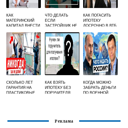
КАК
ЧТО ДЕЛАТЬ
КАК ПОГАСИТЬ
МАТЕРИНСКИЙ
ЕСЛИ
ИПОТЕКУ
КАПИТАЛ ВНЕСТИ
ЗАСТРОЙЩИК НЕ
ДОСРОЧНО В ВТБ
В ИПОТЕКУ ВТБ
УСТРАНЯЕТ
ВЫГОДНО
НЕДОСТАТКИ В
КАЛЬКУЛЯТОР
КВАРТИРЕ
ОНЛАЙН
СКОЛЬКО ЛЕТ
КАК ВЗЯТЬ
КОГДА МОЖНО
ГАРАНТИЯ НА
ИПОТЕКУ БЕЗ
ЗАБРАТЬ ДЕНЬГИ
ПЛАСТИКОВЫЕ
ПОРУЧИТЕЛЯ
ПО ВОЕННОЙ
ОКНА В
ИПОТЕКЕ
НОВОСТРОЙКЕ
ОТ
ЗАСТРОЙЩИКА
Реклама