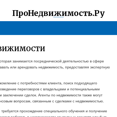
ПроНедвижимость.Ру
ЕДВИЖИМОСТИ
 которая занимается посреднической деятельностью в сфере
авать или арендовать недвижимость, предоставляя экспертную
акомление с потребностями клиента, поиск подходящего
проведение переговоров с владельцами и потенциальными
 заключении сделок. Агенты по недвижимости также могут
нсовым вопросам, связанным с сделками с недвижимостью.
то требуется прохождение специального обучения и получение
огут работать в независимости от крупных агентств или быть