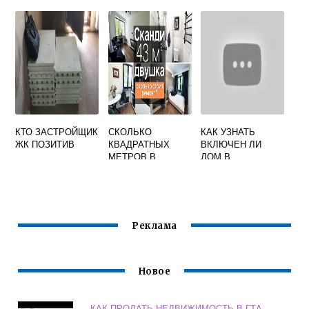
НАЧИНАЮЩИХ С
КВАРТИРЫ
МАТЕРИНСКИМ
ВТОРИЧКА
КАПИТАЛОМ
КТО ЗАСТРОЙЩИК
СКОЛЬКО
КАК УЗНАТЬ
ЖК ПОЗИТИВ
КВАДРАТНЫХ
ВКЛЮЧЕН ЛИ
МЕТРОВ В
ДОМ В
ДВУХКОМНАТНОЙ
ПРОГРАММУ
КВАРТИРЕ
ПЕРЕСЕЛЕНИЯ ИЗ
АВАРИЙНОГО
ЖИЛЬЯ
Реклама
Новое
КАК ПРОДАТЬ НЕДВИЖИМОСТЬ В ГТА