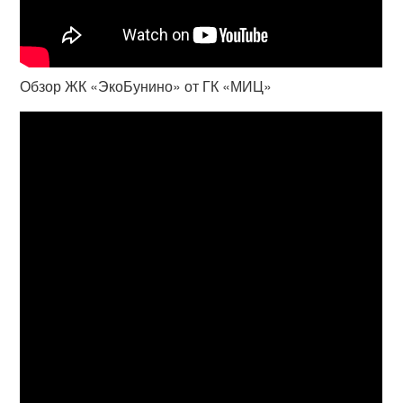
Обзор ЖК «ЭкоБунино» от ГК «МИЦ»