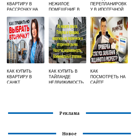
КВАРТИРУ В
НЕЖИЛОЕ
ПЕРЕПЛАНИРОВК
РАССРОЧКУ НА
ПОМЕЩЕНИЕ В
У В ИПОТЕЧНОЙ
ВТОРИЧНОМ
СОБСТВЕННОСТЬ
КВАРТИРЕ
РЫНКЕ
КАК КУПИТЬ
КАК КУПИТЬ В
КАК
КВАРТИРУ В
ТАЙЛАНДЕ
ПОСМОТРЕТЬ НА
САНКТ
НЕДВИЖИМОСТЬ
САЙТЕ
ПЕТЕРБУРГЕ
РОСРЕЕСТРА
СОВЕТЫ
ИНФОРМАЦИЮ О
СОБСТВЕННОСТИ
БЕСПЛАТНО БЕЗ
РЕГИСТРАЦИИ
Реклама
Новое