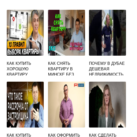
КАК КУПИТЬ
КАК СНЯТЬ
ПОЧЕМУ В ДУБАЕ
ХОРОШУЮ
КВАРТИРУ В
ДЕШЕВАЯ
КВАРТИРУ
МИНСКЕ БЕЗ
НЕДВИЖИМОСТЬ
ПОСРЕДНИКОВ
КАК КУПИТЬ
КАК ОФОРМИТЬ
КАК СДЕЛАТЬ