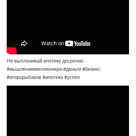
Не выплачивай ипотеку досрочно
#мышлениемиллионера #деньги #бизнес
#игорьрыбаков #ипотека #успех