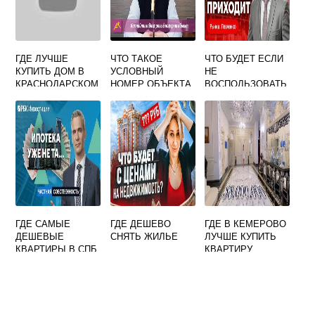
ГДЕ ЛУЧШЕ
ЧТО ТАКОЕ
ЧТО БУДЕТ ЕСЛИ
КУПИТЬ ДОМ В
УСЛОВНЫЙ
НЕ
КРАСНОДАРСКОМ
НОМЕР ОБЪЕКТА
ВОСПОЛЬЗОВАТЬ
КРАЕ
НЕДВИЖИМОСТИ
СЯ ОДОБРЕННОЙ
ПЕНСИОНЕРАМ
ИПОТЕКОЙ
НЕДОРОГО У
СБЕРБАНКА
МОРЯ
ГДЕ САМЫЕ
ГДЕ ДЕШЕВО
ГДЕ В КЕМЕРОВО
ДЕШЕВЫЕ
СНЯТЬ ЖИЛЬЕ
ЛУЧШЕ КУПИТЬ
КВАРТИРЫ В СПБ
КВАРТИРУ
ОТ
ЗАСТРОЙЩИКА