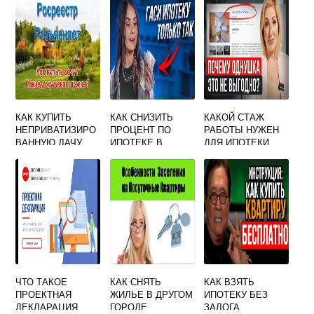
ДЛЯ
ОФОРМЛЕНИЯ
КАК КУПИТЬ
КАК СНИЗИТЬ
КАКОЙ СТАЖ
НЕПРИВАТИЗИРО
ПРОЦЕНТ ПО
РАБОТЫ НУЖЕН
ВАННУЮ ДАЧУ
ИПОТЕКЕ В
ДЛЯ ИПОТЕКИ
СБЕРБАНКЕ НА
УЖЕ ВЗЯТУЮ
ИПОТЕКУ
ЧТО ТАКОЕ
КАК СНЯТЬ
КАК ВЗЯТЬ
ПРОЕКТНАЯ
ЖИЛЬЕ В ДРУГОМ
ИПОТЕКУ БЕЗ
ДЕКЛАРАЦИЯ
ГОРОДЕ
ЗАЛОГА