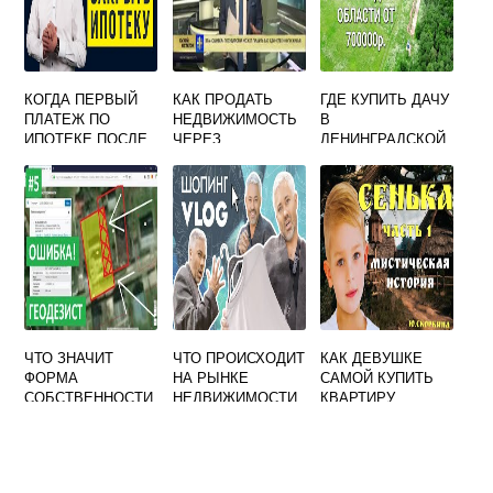
КОГДА ПЕРВЫЙ
КАК ПРОДАТЬ
ГДЕ КУПИТЬ ДАЧУ
ПЛАТЕЖ ПО
НЕДВИЖИМОСТЬ
В
ИПОТЕКЕ ПОСЛЕ
ЧЕРЕЗ
ЛЕНИНГРАДСКОЙ
СДЕЛКИ
ГОСУСЛУГИ
ОБЛАСТИ
ЧТО ЗНАЧИТ
ЧТО ПРОИСХОДИТ
КАК ДЕВУШКЕ
ФОРМА
НА РЫНКЕ
САМОЙ КУПИТЬ
СОБСТВЕННОСТИ
НЕДВИЖИМОСТИ
КВАРТИРУ
ПРОЧЕРК НА
В
КАДАСТРОВОЙ
НОВОСИБИРСКЕ
КАРТЕ
СЕЙЧАС