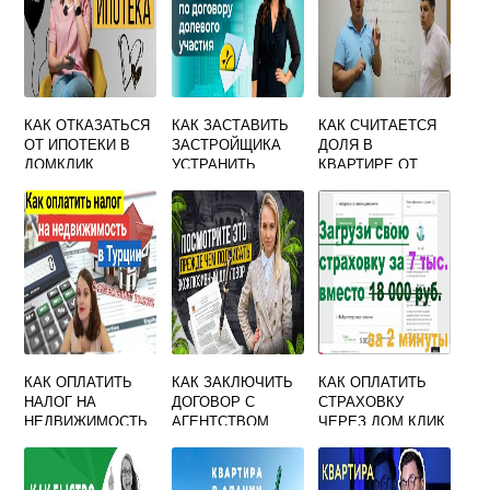
КАК ОТКАЗАТЬСЯ
КАК ЗАСТАВИТЬ
КАК СЧИТАЕТСЯ
ОТ ИПОТЕКИ В
ЗАСТРОЙЩИКА
ДОЛЯ В
ДОМКЛИК
УСТРАНИТЬ
КВАРТИРЕ ОТ
ДЕФЕКТЫ ПО
ОБЩЕЙ ПЛОЩАДИ
ГАРАНТИИ
ИЛИ ЖИЛОЙ
КАК ОПЛАТИТЬ
КАК ЗАКЛЮЧИТЬ
КАК ОПЛАТИТЬ
НАЛОГ НА
ДОГОВОР С
СТРАХОВКУ
НЕДВИЖИМОСТЬ
АГЕНТСТВОМ
ЧЕРЕЗ ДОМ КЛИК
В ТУРЦИИ
НЕДВИЖИМОСТИ
ПО ИПОТЕКЕ
НА ПРОДАЖУ
КВАРТИРЫ