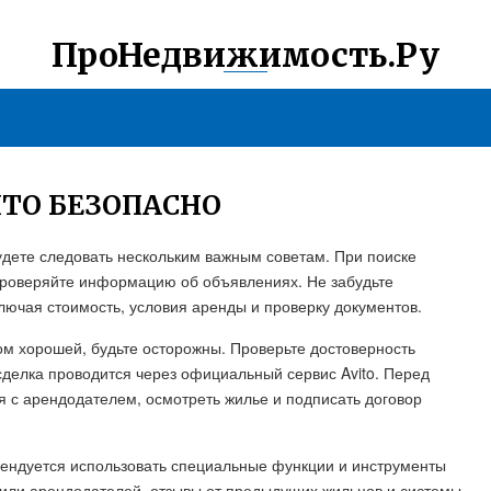
ПроНедвижимость.Ру
ИТО БЕЗОПАСНО
будете следовать нескольким важным советам. При поиске
проверяйте информацию об объявлениях. Не забудьте
ключая стоимость, условия аренды и проверку документов.
ом хорошей, будьте осторожны. Проверьте достоверность
 сделка проводится через официальный сервис Avito. Перед
ся с арендодателем, осмотреть жилье и подписать договор
мендуется использовать специальные функции и инструменты
фили арендодателей, отзывы от предыдущих жильцов и системы