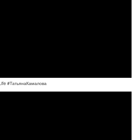
iLife #ТатьянаКамалова