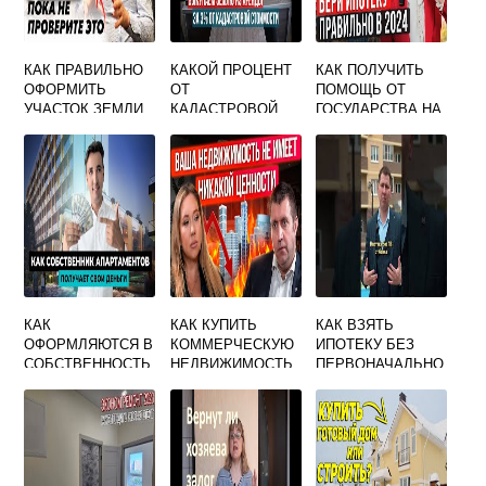
КАК ПРАВИЛЬНО
КАКОЙ ПРОЦЕНТ
КАК ПОЛУЧИТЬ
ОФОРМИТЬ
ОТ
ПОМОЩЬ ОТ
УЧАСТОК ЗЕМЛИ
КАДАСТРОВОЙ
ГОСУДАРСТВА НА
В
СТОИМОСТИ ПРИ
ПОГАШЕНИЕ
СОБСТВЕННОСТЬ
ВЫКУПЕ ЗЕМЛИ
ИПОТЕКИ
ПРИ ПОКУПКЕ
ИЗ АРЕНДЫ В
СОБСТВЕННОСТЬ
КАК
КАК КУПИТЬ
КАК ВЗЯТЬ
ОФОРМЛЯЮТСЯ В
КОММЕРЧЕСКУЮ
ИПОТЕКУ БЕЗ
СОБСТВЕННОСТЬ
НЕДВИЖИМОСТЬ
ПЕРВОНАЧАЛЬНО
АПАРТАМЕНТЫ
В ИПОТЕКУ
ГО ВЗНОСА
ФОРУМ