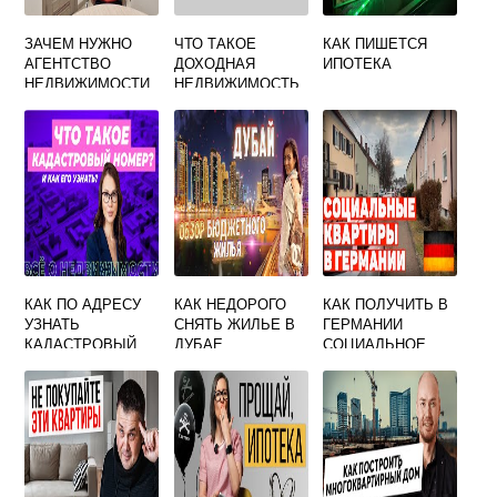
ЗАЧЕМ НУЖНО
ЧТО ТАКОЕ
КАК ПИШЕТСЯ
АГЕНТСТВО
ДОХОДНАЯ
ИПОТЕКА
НЕДВИЖИМОСТИ
НЕДВИЖИМОСТЬ
КАК ПО АДРЕСУ
КАК НЕДОРОГО
КАК ПОЛУЧИТЬ В
УЗНАТЬ
СНЯТЬ ЖИЛЬЕ В
ГЕРМАНИИ
КАДАСТРОВЫЙ
ДУБАЕ
СОЦИАЛЬНОЕ
НОМЕР ОБЪЕКТА
ЖИЛЬЕ
НЕДВИЖИМОСТИ
БЕСПЛАТНО