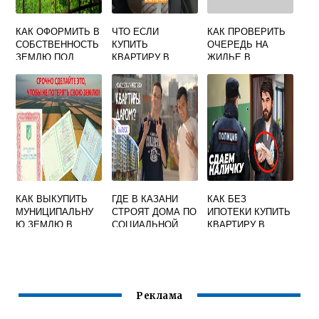
КАК ОФОРМИТЬ В
ЧТО ЕСЛИ
КАК ПРОВЕРИТЬ
СОБСТВЕННОСТЬ
КУПИТЬ
ОЧЕРЕДЬ НА
ЗЕМЛЮ ПОД
КВАРТИРУ В
ЖИЛЬЕ В
ДВУХКВАРТИРНЫ
ДОМЕ ПОД
КАЗАХСТАНЕ
М ДОМОМ
РЕНОВАЦИЮ
КАК ВЫКУПИТЬ
ГДЕ В КАЗАНИ
КАК БЕЗ
МУНИЦИПАЛЬНУ
СТРОЯТ ДОМА ПО
ИПОТЕКИ КУПИТЬ
Ю ЗЕМЛЮ В
СОЦИАЛЬНОЙ
КВАРТИРУ В
СОБСТВЕННОСТЬ
ИПОТЕКЕ
МОСКВЕ
Реклама