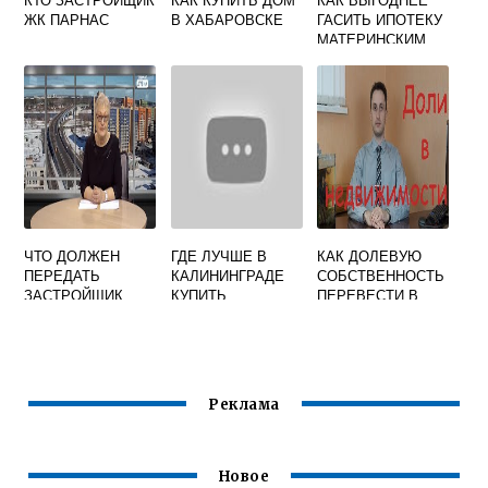
ЖК ПАРНАС
В ХАБАРОВСКЕ
ГАСИТЬ ИПОТЕКУ
МАТЕРИНСКИМ
КАПИТАЛОМ
УМЕНЬШАТЬ
ПЛАТЕЖ ИЛИ
СРОК
ЧТО ДОЛЖЕН
ГДЕ ЛУЧШЕ В
КАК ДОЛЕВУЮ
ПЕРЕДАТЬ
КАЛИНИНГРАДЕ
СОБСТВЕННОСТЬ
ЗАСТРОЙЩИК
КУПИТЬ
ПЕРЕВЕСТИ В
УПРАВЛЯЮЩЕЙ
КВАРТИРУ
ИНДИВИДУАЛЬНУ
КОМПАНИИ
Ю ЧАСТНОМ
ДОМЕ
Реклама
Новое