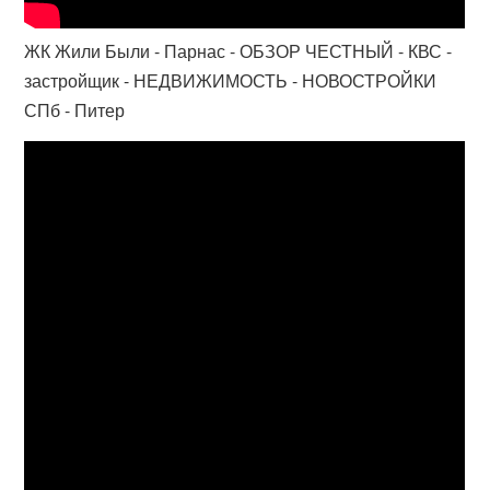
ЖК Жили Были - Парнас - ОБЗОР ЧЕСТНЫЙ - КВС -
застройщик - НЕДВИЖИМОСТЬ - НОВОСТРОЙКИ
СПб - Питер