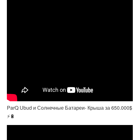
ParQ Ubud и Солнечные Батареи- Крыша за 650.000$
⚡️🔋