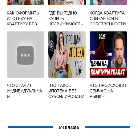
КАК ОФОРМИТЬ
ГДЕ ВЫГОДНО
КОГДА КВАРТИРА
ИПОТЕКУ НА
КУПИТЬ
СЧИТАЕТСЯ В
КВАРТИРУ БЕЗ
НЕДВИЖИМОСТЬ
СОБСТВЕННОСТИ
ПЕРВОНАЧАЛЬНО
ДЛЯ СДАЧИ В
ПРИ ДОЛЕВОМ
ГО ВЗНОСА В
АРЕНДУ ЗА
СТРОИТЕЛЬСТВЕ
КАЗАХСТАНЕ
ГРАНИЦЕЙ
ЧТО ЗНАЧИТ
ЧТО ТАКОЕ
ЧТО ПРОИСХОДИТ
ИНДИВИДУАЛЬНА
ИПОТЕКА БЕЗ
СЕЙЧАС НА
Я
СУБСИДИРОВАНИ
РЫНКЕ
СОБСТВЕННОСТЬ
Я
НЕДВИЖИМОСТИ
В СПБ
Реклама