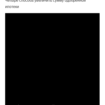
Четыре способа увеличить сумму одобренной
ипотеки