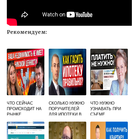
Рекомендуем:
ЧТО СЕЙЧАС
СКОЛЬКО НУЖНО
ЧТО НУЖНО
ПРОИСХОДИТ НА
ПОРУЧИТЕЛЕЙ
УЗНАВАТЬ ПРИ
РЫНКЕ
ДЛЯ ИПОТЕКИ В
СЪЕМЕ
НЕДВИЖИМОСТИ
СБЕРБАНКЕ
КВАРТИРЫ ОТ
В РОССИИ
СОБСТВЕННИКА
СЕГОДНЯ
БЕЗ
ПОСРЕДНИКОВ