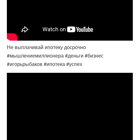
Не выплачивай ипотеку досрочно
#мышлениемиллионера #деньги #бизнес
#игорьрыбаков #ипотека #успех