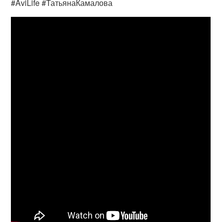
#AviLife #ТатьянаКамалова