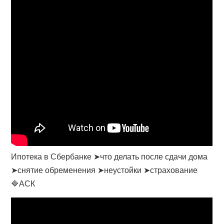
Ипотека в Сбербанке ➤что делать после сдачи дома
➤снятие обременения ➤неустойки ➤страхование
🔷АСК