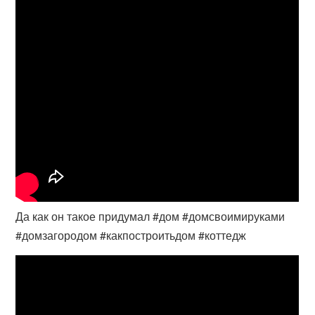
Да как он такое придумал #дом #домсвоимируками
#домзагородом #какпостроитьдом #коттедж