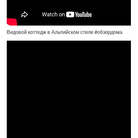
Видовой коттедж в Альпийском стиле #обзордома