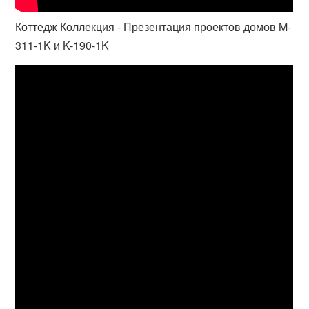
Коттедж Коллекция - Презентация проектов домов M-
311-1K и K-190-1K