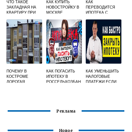
ЧТО ТАКОЕ
КАК КУПИТЬ
КАК
ЗАКЛАДНАЯ НА
НОВОСТРОЙКУ В
ПЕРЕВОДИТСЯ
КВАРТИРУ ПРИ
МОСКВЕ
ИПОТЕКА С
ИПОТЕКЕ
ФРАНЦУЗСКОГО
ПОЧЕМУ В
КАК ПОГАСИТЬ
КАК УМЕНЬШИТЬ
КОСТРОМЕ
ИПОТЕКУ В
НАЛОГОВЫЕ
ДОРОГАЯ
РОССЕЛЬХОЗБАН
ПЛАТЕЖИ ЕСЛИ
НЕДВИЖИМОСТЬ
КЕ ДОСРОЧНО
ВЫ ВЗЯЛИ
ИПОТЕЧНЫЙ
КРЕДИТ
Реклама
Новое