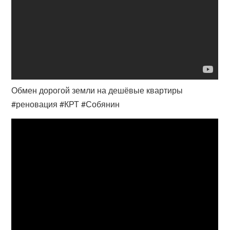
Обмен дорогой земли на дешёвые квартиры
#реновация #КРТ #Собянин