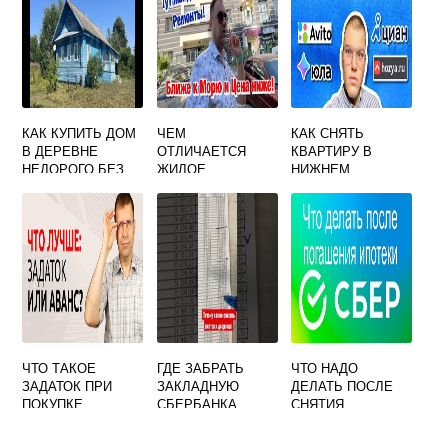
КАК КУПИТЬ ДОМ
ЧЕМ
КАК СНЯТЬ
В ДЕРЕВНЕ
ОТЛИЧАЕТСЯ
КВАРТИРУ В
НЕДОРОГО БЕЗ
ЖИЛОЕ
НИЖНЕМ
ПОСРЕДНИКОВ
ПОМЕЩЕНИЕ ОТ
НОВГОРОДЕ БЕЗ
ЛЕНИНГРАДСКАЯ
КВАРТИРЫ
ПОСРЕДНИКОВ
ОБЛАСТЬ
ОТ ХОЗЯИНА
ЧТО ТАКОЕ
ГДЕ ЗАБРАТЬ
ЧТО НАДО
ЗАДАТОК ПРИ
ЗАКЛАДНУЮ
ДЕЛАТЬ ПОСЛЕ
ПОКУПКЕ
СБЕРБАНКА
СНЯТИЯ
НЕДВИЖИМОСТИ
ПОСЛЕ ПОЛНОГО
ОБРЕМЕНЕНИЯ
ПОГАШЕНИЯ
ПО ИПОТЕКЕ