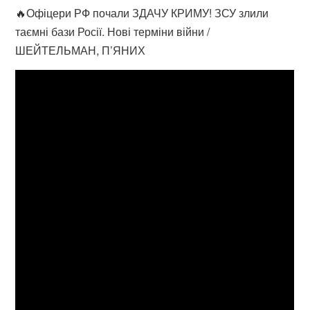
🔥Офіцери РФ почали ЗДАЧУ КРИМУ! ЗСУ злили
таємні бази Росії. Нові терміни війни /
ШЕЙТЕЛЬМАН, П’ЯНИХ