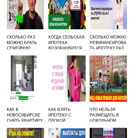
СКОЛЬКО РАЗ
КОГДА СЕЛЬСКАЯ
СКОЛЬКО МОЖНО
МОЖНО БРАТЬ
ИПОТЕКА
РЕФИНАНСИРОВА
СЕМЕЙНУЮ
ВОЗОБНОВИТСЯ
ТЬ ИПОТЕКУ РАЗ
ИПОТЕКУ
КАК В
КАК ВЗЯТЬ
ЧТО НЕЛЬЗЯ
НОВОСИБИРСКЕ
ИПОТЕКУ С
РАЗМЕЩАТЬ В
СНЯТЬ КВАРТИРУ
ПЛОХОЙ
ЦОКОЛЬНОМ
БЕЗ
КРЕДИТНОЙ
ЭТАЖЕ ЖИЛОГО
ПОСРЕДНИКОВ
ИСТОРИЕЙ И
ДОМА
ПРОСРОЧКАМИ В