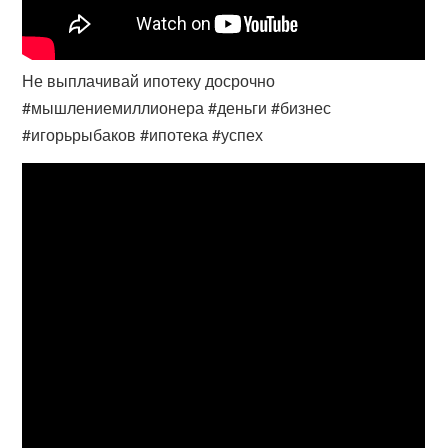
Не выплачивай ипотеку досрочно
#мышлениемиллионера #деньги #бизнес
#игорьрыбаков #ипотека #успех