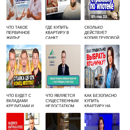
ЧТО ТАКОЕ
ГДЕ КУПИТЬ
СКОЛЬКО
ПЕРВИЧНОЕ
КВАРТИРУ В
ДЕЙСТВУЕТ
ЖИЛЬЕ
САНКТ
КОПИЯ ТРУДОВОЙ
ПЕТЕРБУРГЕ
КНИЖКИ ДЛЯ
НЕДОРОГО
ИПОТЕКИ
ЧТО БУДЕТ С
ЧТО ЯВЛЯЕТСЯ
КАК БЕЗОПАСНО
ВКЛАДАМИ
СУЩЕСТВЕННЫМ
КУПИТЬ
КРЕДИТАМИ И
НЕДОСТАТКОМ
КВАРТИРУ НА
ЦЕНАМИ НА
ПРИ ПРИЕМКЕ
ВТОРИЧНОМ
ЖИЛЬЕ
КВАРТИРЫ В
РЫНКЕ
НОВОСТРОЙКЕ С
ОТДЕЛКОЙ