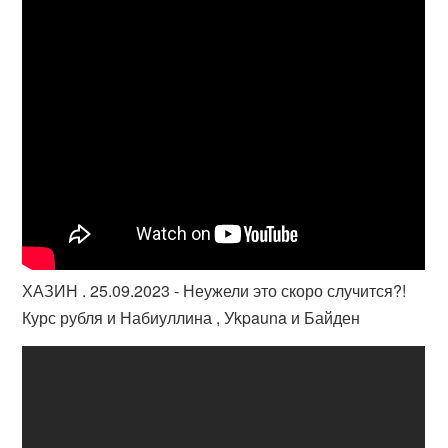
ХАЗИН . 25.09.2023 - Неужели это скоро случится?!
Курс рубля и Набиуллина , Уkpauna и Байден