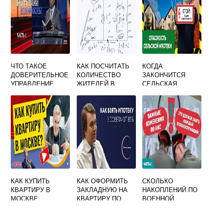
ЧТО ТАКОЕ
КАК ПОСЧИТАТЬ
КОГДА
ДОВЕРИТЕЛЬНОЕ
КОЛИЧЕСТВО
ЗАКОНЧИТСЯ
УПРАВЛЕНИЕ
ЖИТЕЛЕЙ В
СЕЛЬСКАЯ
НЕДВИЖИМОСТЬ
ЖИЛОМ
ИПОТЕКА
Ю
МНОГОКВАРТИРН
ОМ ДОМЕ
КАК КУПИТЬ
КАК ОФОРМИТЬ
СКОЛЬКО
КВАРТИРУ В
ЗАКЛАДНУЮ НА
НАКОПЛЕНИЙ ПО
МОСКВЕ
КВАРТИРУ ПО
ВОЕННОЙ
ИПОТЕКЕ В ВТБ
ИПОТЕКЕ У МЕНЯ
ОНЛАЙН ЧЕРЕЗ
СЕЙЧАС КАК