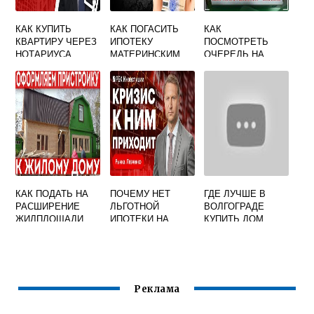
КАК КУПИТЬ
КАК ПОГАСИТЬ
КАК
КВАРТИРУ ЧЕРЕЗ
ИПОТЕКУ
ПОСМОТРЕТЬ
НОТАРИУСА
МАТЕРИНСКИМ
ОЧЕРЕДЬ НА
КАПИТАЛОМ
ЖИЛЬЕ ЧЕРЕЗ
ЧЕРЕЗ
ЕГОВ
ГОСУСЛУГИ
КАК ПОДАТЬ НА
ПОЧЕМУ НЕТ
ГДЕ ЛУЧШЕ В
РАСШИРЕНИЕ
ЛЬГОТНОЙ
ВОЛГОГРАДЕ
ЖИЛПЛОЩАДИ
ИПОТЕКИ НА
КУПИТЬ ДОМ
ВТОРИЧНОЕ
ЖИЛЬЕ
Реклама