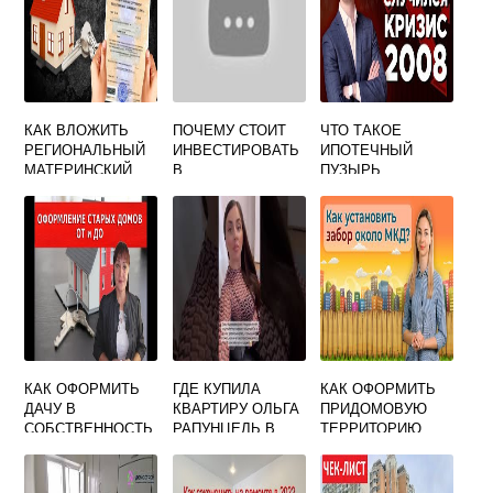
КАК ВЛОЖИТЬ
ПОЧЕМУ СТОИТ
ЧТО ТАКОЕ
РЕГИОНАЛЬНЫЙ
ИНВЕСТИРОВАТЬ
ИПОТЕЧНЫЙ
МАТЕРИНСКИЙ
В
ПУЗЫРЬ
КАПИТАЛ В
НЕДВИЖИМОСТЬ
ПРОСТЫМИ
ИПОТЕКУ
СЛОВАМИ
КАК ОФОРМИТЬ
ГДЕ КУПИЛА
КАК ОФОРМИТЬ
ДАЧУ В
КВАРТИРУ ОЛЬГА
ПРИДОМОВУЮ
СОБСТВЕННОСТЬ
РАПУНЦЕЛЬ В
ТЕРРИТОРИЮ
БЕЗ ДОКУМЕНТОВ
МОСКВЕ
МНОГОКВАРТИРН
ОГО ДОМА В
СОБСТВЕННОСТЬ