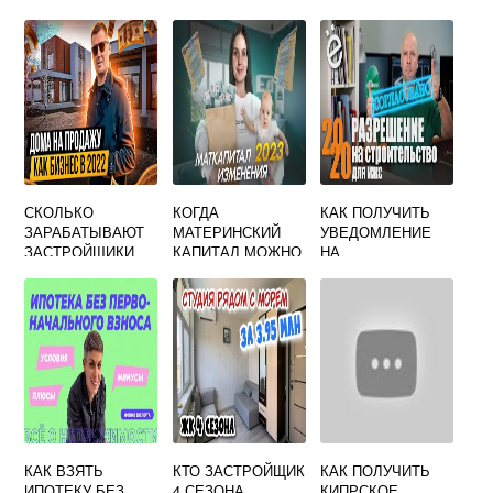
ПРИВЛЕКАТЬ
ПРОДАВЕЦ ПРИ
ДЕНЕЖНЫЕ
ПРОДАЖЕ
СРЕДСТВА
НЕДВИЖИМОСТИ
УЧАСТНИКОВ
ДОЛЕВОГО
СТРОИТЕЛЬСТВА
СКОЛЬКО
КОГДА
КАК ПОЛУЧИТЬ
ЗАРАБАТЫВАЮТ
МАТЕРИНСКИЙ
УВЕДОМЛЕНИЕ
ЗАСТРОЙЩИКИ
КАПИТАЛ МОЖНО
НА
ИСПОЛЬЗОВАТЬ
СТРОИТЕЛЬСТВО
ДЛЯ ПОКУПКИ
ЖИЛОГО ДОМА
ЖИЛЬЯ
КАК ВЗЯТЬ
КТО ЗАСТРОЙЩИК
КАК ПОЛУЧИТЬ
ИПОТЕКУ БЕЗ
4 СЕЗОНА
КИПРСКОЕ