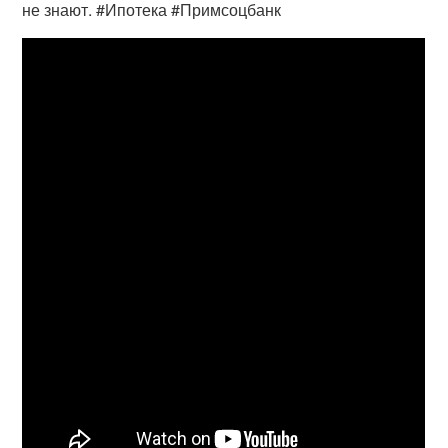
не знают. #Ипотека #Примсоцбанк