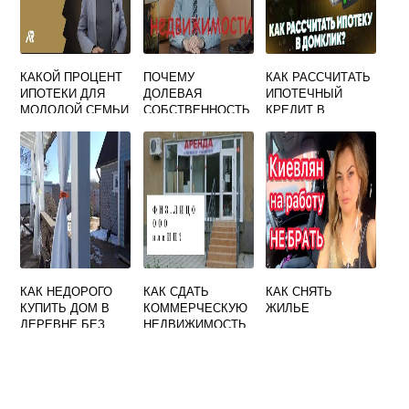
КАКОЙ ПРОЦЕНТ
ПОЧЕМУ
КАК РАССЧИТАТЬ
ИПОТЕКИ ДЛЯ
ДОЛЕВАЯ
ИПОТЕЧНЫЙ
МОЛОДОЙ СЕМЬИ
СОБСТВЕННОСТЬ
КРЕДИТ В
НЕ ПОДХОДИТ
СБЕРБАНКЕ
ПОД ИПОТЕКУ
САМОСТОЯТЕЛЬН
О КАЛЬКУЛЯТОР
КАК НЕДОРОГО
КАК СДАТЬ
КАК СНЯТЬ
КУПИТЬ ДОМ В
КОММЕРЧЕСКУЮ
ЖИЛЬЕ
ДЕРЕВНЕ БЕЗ
НЕДВИЖИМОСТЬ
ПОСРЕДНИКОВ
В АРЕНДУ
ЛЕНОБЛАСТИ