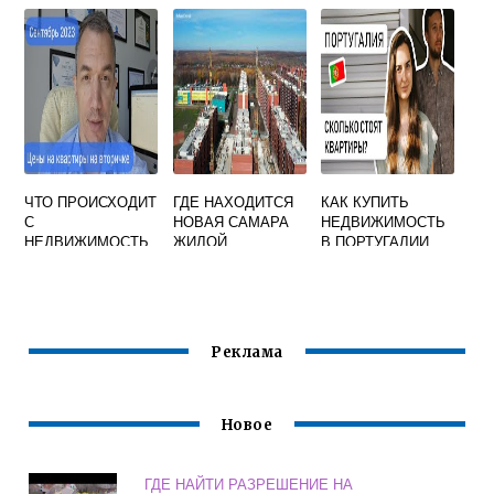
ПРАВО
НОВОСТРОЙКУ
СОБСТВЕННОСТИ
СЕГОДНЯ ДЛЯ
ЗАРПЛАТНЫХ
КЛИЕНТОВ
ЧТО ПРОИСХОДИТ
ГДЕ НАХОДИТСЯ
КАК КУПИТЬ
С
НОВАЯ САМАРА
НЕДВИЖИМОСТЬ
НЕДВИЖИМОСТЬ
ЖИЛОЙ
В ПОРТУГАЛИИ
Ю СЕЙЧАС В
КОМПЛЕКС
КРАСНОДАРЕ
Реклама
Новое
ГДЕ НАЙТИ РАЗРЕШЕНИЕ НА