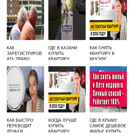
КАК
ГДЕ В КАЗАНИ
КАК СНЯТЬ
ЗАРЕГИСТРИРОВ
КУПИТЬ
КВАРТИРУ В
АТЬ ПРАВО
КВАРТИРУ
МОСКВЕ
СОБСТВЕННОСТИ
ПОСУТОЧНО БЕЗ
НА КВАРТИРУ
ПОСРЕДНИКОВ
ЧЕРЕЗ
ОТ ХОЗЯИНА
ГОСУСЛУГИ
НЕДОРОГО
СОВЕТЫ
КАК БЫСТРО
КОГДА ЛУЧШЕ
ГДЕ В КРЫМУ
ПЕРЕВОДИТ
КУПИТЬ
САМОЕ ДЕШЕВОЕ
ДЕНЬГИ
КВАРТИРУ
ЖИЛЬЕ КУПИТЬ
СБЕРБАНК ПО