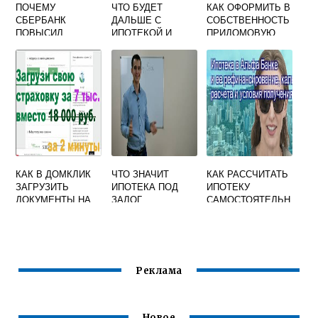
ПОЧЕМУ
ЧТО БУДЕТ
КАК ОФОРМИТЬ В
СБЕРБАНК
ДАЛЬШЕ С
СОБСТВЕННОСТЬ
ПОВЫСИЛ
ИПОТЕКОЙ И
ПРИДОМОВУЮ
ПРОЦЕНТНУЮ
СТОИМОСТЬЮ
ТЕРРИТОРИЮ
СТАВКУ ПО
НЕДВИЖИМОСТИ
ЧАСТНОГО ДОМА
ИПОТЕКЕ
КАК В ДОМКЛИК
ЧТО ЗНАЧИТ
КАК РАССЧИТАТЬ
ЗАГРУЗИТЬ
ИПОТЕКА ПОД
ИПОТЕКУ
ДОКУМЕНТЫ НА
ЗАЛОГ
САМОСТОЯТЕЛЬН
ПРАВО
ИМЕЮЩЕГОСЯ
О КАЛЬКУЛЯТОР
СОБСТВЕННОСТИ
ЖИЛЬЯ
С
ПЕРВОНАЧАЛЬНЫ
М ВЗНОСОМ В
АЛЬФА БАНКЕ
Реклама
Новое