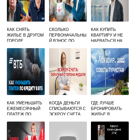
КАК СНЯТЬ
СКОЛЬКО
КАК КУПИТЬ
ЖИЛЬЕ В ДРУГОМ
ПЕРВОНАЧАЛЬНЫ
КВАРТИРУ И НЕ
ГОРОДЕ
Й ВЗНОС ПО
НАРВАТЬСЯ НА
ИПОТЕКЕ В
МОШЕННИКОВ
СБЕРБАНКЕ НА
ВТОРИЧКУ
КАК УМЕНЬШИТЬ
КОГДА ДЕНЬГИ
ГДЕ ЛУЧШЕ
ЕЖЕМЕСЯЧНЫЙ
СПИСЫВАЮТСЯ С
БРОНИРОВАТЬ
ПЛАТЕЖ ПО
ЭСКРОУ СЧЕТА
ЖИЛЬЕ В
ИПОТЕКЕ ВТБ
ЗАСТРОЙЩИКУ
АБХАЗИИ