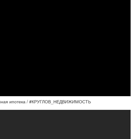
емейная ипотека / #КРУГЛОВ_НЕДВИЖИМОСТЬ