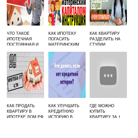
ЧТО ТАКОЕ
КАК ИПОТЕКУ
КАК КВАРТИРУ
ИПОТЕЧНАЯ
ПОГАСИТЬ
РАЗДЕЛИТЬ НА
ПОСТОЯННАЯ И
МАТЕРИНСКИМ
СТУДИИ
КАК ОНА
КАПИТАЛОМ
ИСПОЛЬЗУЕТСЯ
ПРИ
ПОСТРОЕНИИ
КОЭФФИЦИЕНТА
КАПИТАЛИЗАЦИИ
КАК ПРОДАТЬ
КАК УЛУЧШИТЬ
ГДЕ МОЖНО
КВАРТИРУ В
КРЕДИТНУЮ
КУПИТЬ
ИПОТЕКЕ ДОМ РФ
ИСТОРИЮ В
КВАРТИРУ ЗА 1
СБЕРБАНКЕ
МЛН РУБЛЕЙ В
ЧТОБЫ ВЗЯТЬ
МОСКОВСКОЙ
ИПОТЕКУ
ОБЛАСТИ