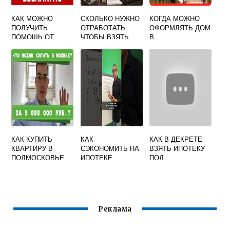
КАК МОЖНО
СКОЛЬКО НУЖНО
КОГДА МОЖНО
ПОЛУЧИТЬ
ОТРАБОТАТЬ
ОФОРМЛЯТЬ ДОМ
ПОМОЩЬ ОТ
ЧТОБЫ ВЗЯТЬ
В
ГОСУДАРСТВА НА
ИПОТЕКУ В ВТБ
СОБСТВЕННОСТЬ
ПОКУПКУ
ПРИ
УЧАСТКА ПОД
СТРОИТЕЛЬСТВЕ
ЖИЛОЙ ДОМ
КАК КУПИТЬ
КАК
КАК В ДЕКРЕТЕ
КВАРТИРУ В
СЭКОНОМИТЬ НА
ВЗЯТЬ ИПОТЕКУ
ПОДМОСКОВЬЕ
ИПОТЕКЕ
ПОД
МАТЕРИНСКИЙ
КАПИТАЛ
Реклама