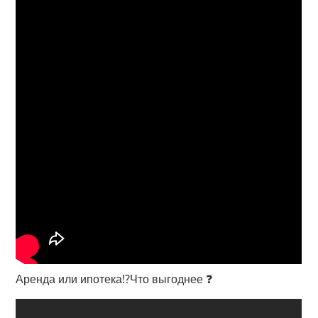
Аренда или ипотека⁉️Что выгоднее ❓